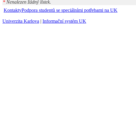
*
Nenalezen žádný lístek.
Kontakty
Podpora studentů se speciálními potřebami na UK
Univerzita Karlova
|
Informační systém UK