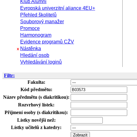
Klub Alumni
Evropská univerzitní aliance 4EU+
Přehled školitelů
Souborový manažer
Promoce
Harmonogram
Evidence programů CŽV
Nástěnka
x
Hledání osob
Vyhledávání loginů
Filtr:
Fakulta:
Kód předmětu:
Název předmětu (s diakritikou):
Rozvrhový lístek:
Příjmení osoby (s diakritikou):
Lístky novější než:
Lístky učitelů z katedry: