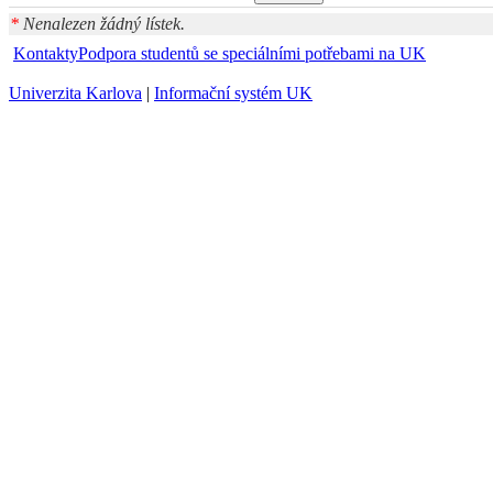
*
Nenalezen žádný lístek.
Kontakty
Podpora studentů se speciálními potřebami na UK
Univerzita Karlova
|
Informační systém UK