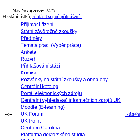
Nástěnka
(verze: 247)
Hledání lístků
přihlásit se
jiné přihlášení
Přijímací řízení
Státní závěrečné zkoušky
Předměty
Témata prací (Výběr práce)
Anketa
Rozvrh
Přihlašování stáží
Komise
Pozvánky na státní zkoušky a obhajoby
Centrální katalog
Portál elektronických zdrojů
Centrální vyhledávač informačních zdrojů UK
Moodle (E-learning)
--:--
UK Forum
Nástěn
UK Point
Centrum Carolina
Platforma doktorského studia