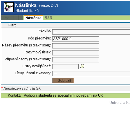
Nástěnka
(verze: 247)
Hledání lístků
RSS
--:--
Nástěnka
Filtr:
Fakulta:
Kód předmětu:
Název předmětu (s diakritikou):
Rozvrhový lístek:
Příjmení osoby (s diakritikou):
Lístky novější než:
Lístky učitelů z katedry:
*
Nenalezen žádný lístek.
Kontakty
Podpora studentů se speciálními potřebami na UK
Univerzita K