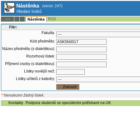
Nástěnka
(verze: 247)
Hledání lístků
RSS
--:--
Nástěnka
Filtr:
Fakulta:
Kód předmětu:
Název předmětu (s diakritikou):
Rozvrhový lístek:
Příjmení osoby (s diakritikou):
Lístky novější než:
Lístky učitelů z katedry:
*
Nenalezen žádný lístek.
Kontakty
Podpora studentů se speciálními potřebami na UK