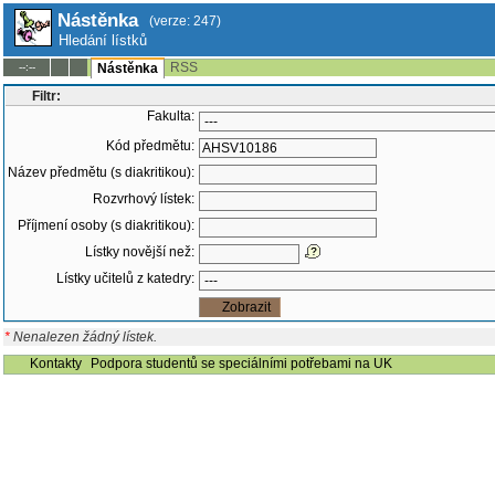
Nástěnka
(verze: 247)
Hledání lístků
RSS
--:--
Nástěnka
Filtr:
Fakulta:
Kód předmětu:
Název předmětu (s diakritikou):
Rozvrhový lístek:
Příjmení osoby (s diakritikou):
Lístky novější než:
Lístky učitelů z katedry:
*
Nenalezen žádný lístek.
Kontakty
Podpora studentů se speciálními potřebami na UK