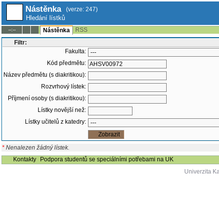
Nástěnka
(verze: 247)
Hledání lístků
RSS
--:--
Nástěnka
Filtr:
Fakulta:
Kód předmětu:
Název předmětu (s diakritikou):
Rozvrhový lístek:
Příjmení osoby (s diakritikou):
Lístky novější než:
Lístky učitelů z katedry:
*
Nenalezen žádný lístek.
Kontakty
Podpora studentů se speciálními potřebami na UK
Univerzita K