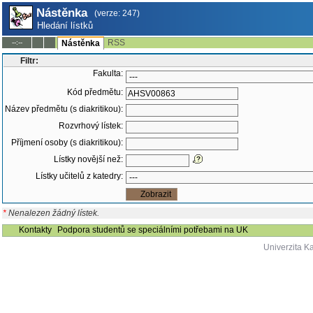
Nástěnka
(verze: 247)
Hledání lístků
RSS
--:--
Nástěnka
Filtr:
Fakulta:
Kód předmětu:
Název předmětu (s diakritikou):
Rozvrhový lístek:
Příjmení osoby (s diakritikou):
Lístky novější než:
Lístky učitelů z katedry:
*
Nenalezen žádný lístek.
Kontakty
Podpora studentů se speciálními potřebami na UK
Univerzita K