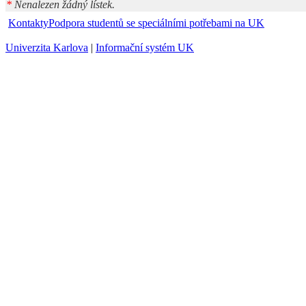
*
Nenalezen žádný lístek.
Kontakty
Podpora studentů se speciálními potřebami na UK
Univerzita Karlova
|
Informační systém UK