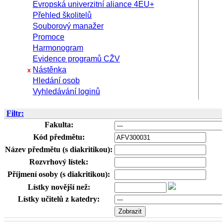
Evropská univerzitní aliance 4EU+
Přehled školitelů
Souborový manažer
Promoce
Harmonogram
Evidence programů CŽV
Nástěnka
x
Hledání osob
Vyhledávání loginů
Filtr:
Fakulta:
Kód předmětu:
Název předmětu (s diakritikou):
Rozvrhový lístek:
Příjmení osoby (s diakritikou):
Lístky novější než:
Lístky učitelů z katedry: