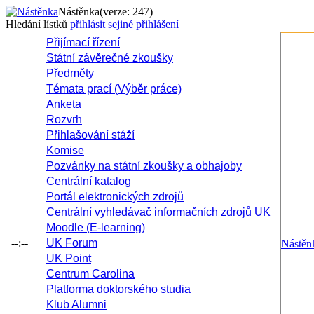
Nástěnka
(verze: 247)
Hledání lístků
přihlásit se
jiné přihlášení
Přijímací řízení
Státní závěrečné zkoušky
Předměty
Témata prací (Výběr práce)
Anketa
Rozvrh
Přihlašování stáží
Komise
Pozvánky na státní zkoušky a obhajoby
Centrální katalog
Portál elektronických zdrojů
Centrální vyhledávač informačních zdrojů UK
Moodle (E-learning)
--:--
UK Forum
Nástěn
UK Point
Centrum Carolina
Platforma doktorského studia
Klub Alumni