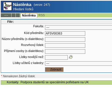
Nástěnka
(verze: 247)
Hledání lístků
RSS
--:--
Nástěnka
Filtr:
Fakulta:
Kód předmětu:
Název předmětu (s diakritikou):
Rozvrhový lístek:
Příjmení osoby (s diakritikou):
Lístky novější než:
Lístky učitelů z katedry:
*
Nenalezen žádný lístek.
Kontakty
Podpora studentů se speciálními potřebami na UK