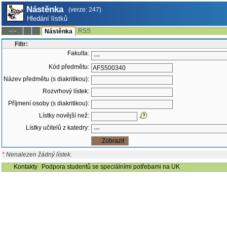
Nástěnka
(verze: 247)
Hledání lístků
RSS
--:--
Nástěnka
Filtr:
Fakulta:
Kód předmětu:
Název předmětu (s diakritikou):
Rozvrhový lístek:
Příjmení osoby (s diakritikou):
Lístky novější než:
Lístky učitelů z katedry:
*
Nenalezen žádný lístek.
Kontakty
Podpora studentů se speciálními potřebami na UK