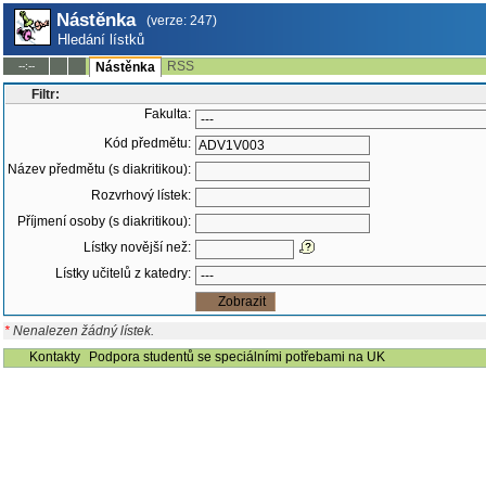
Nástěnka
(verze: 247)
Hledání lístků
RSS
--:--
Nástěnka
Filtr:
Fakulta:
Kód předmětu:
Název předmětu (s diakritikou):
Rozvrhový lístek:
Příjmení osoby (s diakritikou):
Lístky novější než:
Lístky učitelů z katedry:
*
Nenalezen žádný lístek.
Kontakty
Podpora studentů se speciálními potřebami na UK