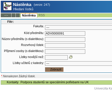
Nástěnka
(verze: 247)
Hledání lístků
RSS
--:--
Nástěnka
Filtr:
Fakulta:
Kód předmětu:
Název předmětu (s diakritikou):
Rozvrhový lístek:
Příjmení osoby (s diakritikou):
Lístky novější než:
Lístky učitelů z katedry:
*
Nenalezen žádný lístek.
Kontakty
Podpora studentů se speciálními potřebami na UK
Univerzita K