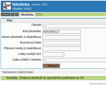
Nástěnka
(verze: 247)
Hledání lístků
RSS
--:--
Nástěnka
Filtr:
Fakulta:
Kód předmětu:
Název předmětu (s diakritikou):
Rozvrhový lístek:
Příjmení osoby (s diakritikou):
Lístky novější než:
Lístky učitelů z katedry:
*
Nenalezen žádný lístek.
Kontakty
Podpora studentů se speciálními potřebami na UK
Univerzita K