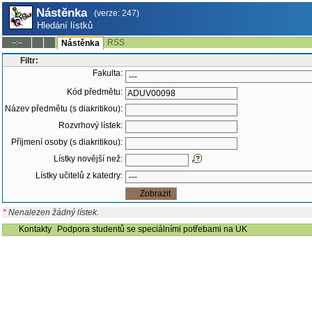
Nástěnka
(verze: 247)
Hledání lístků
RSS
--:--
Nástěnka
Filtr:
Fakulta:
Kód předmětu:
Název předmětu (s diakritikou):
Rozvrhový lístek:
Příjmení osoby (s diakritikou):
Lístky novější než:
Lístky učitelů z katedry:
*
Nenalezen žádný lístek.
Kontakty
Podpora studentů se speciálními potřebami na UK