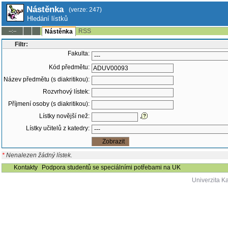
Nástěnka
(verze: 247)
Hledání lístků
RSS
--:--
Nástěnka
Filtr:
Fakulta:
Kód předmětu:
Název předmětu (s diakritikou):
Rozvrhový lístek:
Příjmení osoby (s diakritikou):
Lístky novější než:
Lístky učitelů z katedry:
*
Nenalezen žádný lístek.
Kontakty
Podpora studentů se speciálními potřebami na UK
Univerzita K