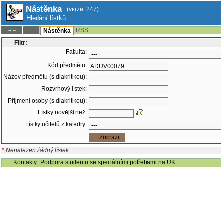
Nástěnka
(verze: 247)
Hledání lístků
RSS
--:--
Nástěnka
Filtr:
Fakulta:
Kód předmětu:
Název předmětu (s diakritikou):
Rozvrhový lístek:
Příjmení osoby (s diakritikou):
Lístky novější než:
Lístky učitelů z katedry:
*
Nenalezen žádný lístek.
Kontakty
Podpora studentů se speciálními potřebami na UK