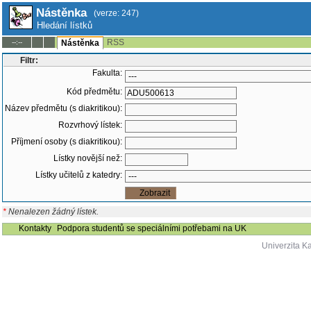
Nástěnka
(verze: 247)
Hledání lístků
RSS
--:--
Nástěnka
Filtr:
Fakulta:
Kód předmětu:
Název předmětu (s diakritikou):
Rozvrhový lístek:
Příjmení osoby (s diakritikou):
Lístky novější než:
Lístky učitelů z katedry:
*
Nenalezen žádný lístek.
Kontakty
Podpora studentů se speciálními potřebami na UK
Univerzita K