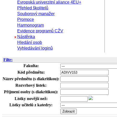
Evropská univerzitní aliance 4EU+
Přehled školitelů
Souborový manažer
Promoce
Harmonogram
Evidence programů CŽV
Nástěnka
x
Hledání osob
Vyhledávání loginů
Filtr:
Fakulta:
Kód předmětu:
Název předmětu (s diakritikou):
Rozvrhový lístek:
Příjmení osoby (s diakritikou):
Lístky novější než:
Lístky učitelů z katedry: