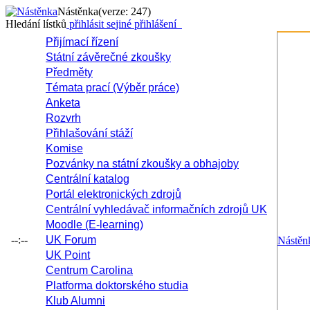
Nástěnka
(verze: 247)
Hledání lístků
přihlásit se
jiné přihlášení
Přijímací řízení
Státní závěrečné zkoušky
Předměty
Témata prací (Výběr práce)
Anketa
Rozvrh
Přihlašování stáží
Komise
Pozvánky na státní zkoušky a obhajoby
Centrální katalog
Portál elektronických zdrojů
Centrální vyhledávač informačních zdrojů UK
Moodle (E-learning)
--:--
UK Forum
Nástěn
UK Point
Centrum Carolina
Platforma doktorského studia
Klub Alumni