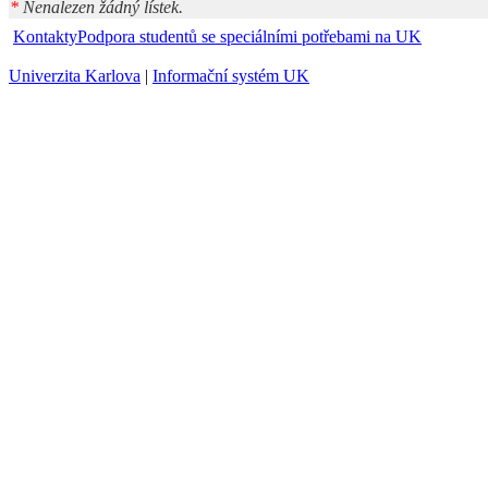
*
Nenalezen žádný lístek.
Kontakty
Podpora studentů se speciálními potřebami na UK
Univerzita Karlova
|
Informační systém UK