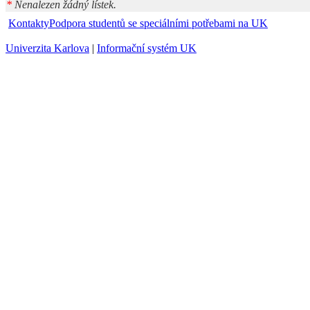
*
Nenalezen žádný lístek.
Kontakty
Podpora studentů se speciálními potřebami na UK
Univerzita Karlova
|
Informační systém UK