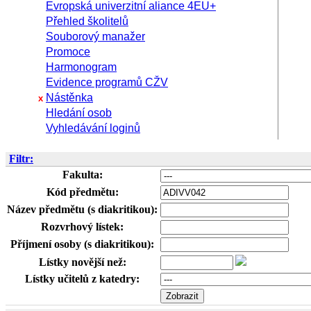
Evropská univerzitní aliance 4EU+
Přehled školitelů
Souborový manažer
Promoce
Harmonogram
Evidence programů CŽV
Nástěnka
x
Hledání osob
Vyhledávání loginů
Filtr:
Fakulta:
Kód předmětu:
Název předmětu (s diakritikou):
Rozvrhový lístek:
Příjmení osoby (s diakritikou):
Lístky novější než:
Lístky učitelů z katedry: