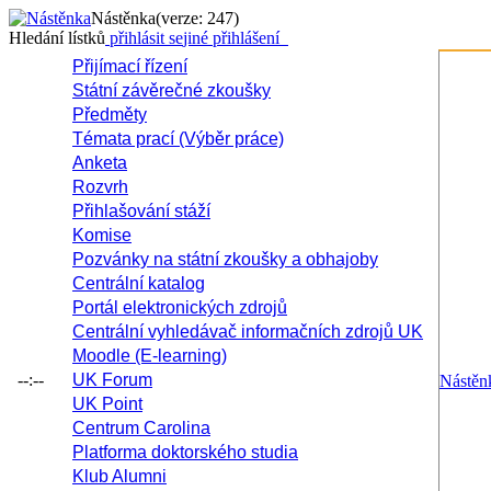
Nástěnka
(verze: 247)
Hledání lístků
přihlásit se
jiné přihlášení
Přijímací řízení
Státní závěrečné zkoušky
Předměty
Témata prací (Výběr práce)
Anketa
Rozvrh
Přihlašování stáží
Komise
Pozvánky na státní zkoušky a obhajoby
Centrální katalog
Portál elektronických zdrojů
Centrální vyhledávač informačních zdrojů UK
Moodle (E-learning)
--:--
UK Forum
Nástěn
UK Point
Centrum Carolina
Platforma doktorského studia
Klub Alumni