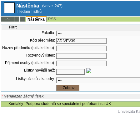
Nástěnka
(verze: 247)
Hledání lístků
RSS
--:--
Nástěnka
Filtr:
Fakulta:
Kód předmětu:
Název předmětu (s diakritikou):
Rozvrhový lístek:
Příjmení osoby (s diakritikou):
Lístky novější než:
Lístky učitelů z katedry:
*
Nenalezen žádný lístek.
Kontakty
Podpora studentů se speciálními potřebami na UK
Univerzita K