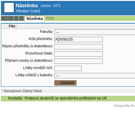
Nástěnka
(verze: 247)
Hledání lístků
RSS
--:--
Nástěnka
Filtr:
Fakulta:
Kód předmětu:
Název předmětu (s diakritikou):
Rozvrhový lístek:
Příjmení osoby (s diakritikou):
Lístky novější než:
Lístky učitelů z katedry:
*
Nenalezen žádný lístek.
Kontakty
Podpora studentů se speciálními potřebami na UK
Univerzita K