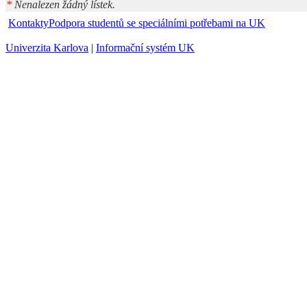
*
Nenalezen žádný lístek.
Kontakty
Podpora studentů se speciálními potřebami na UK
Univerzita Karlova
|
Informační systém UK