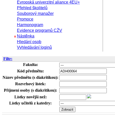
Evropská univerzitní aliance 4EU+
Přehled školitelů
Souborový manažer
Promoce
Harmonogram
Evidence programů CŽV
Nástěnka
x
Hledání osob
Vyhledávání loginů
Filtr:
Fakulta:
Kód předmětu:
Název předmětu (s diakritikou):
Rozvrhový lístek:
Příjmení osoby (s diakritikou):
Lístky novější než:
Lístky učitelů z katedry: