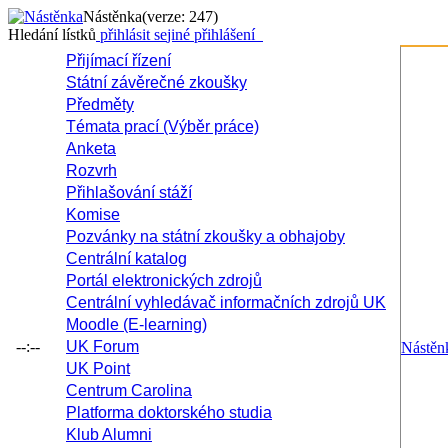
Nástěnka
(verze: 247)
Hledání lístků
přihlásit se
jiné přihlášení
Přijímací řízení
Státní závěrečné zkoušky
Předměty
Témata prací (Výběr práce)
Anketa
Rozvrh
Přihlašování stáží
Komise
Pozvánky na státní zkoušky a obhajoby
Centrální katalog
Portál elektronických zdrojů
Centrální vyhledávač informačních zdrojů UK
Moodle (E-learning)
--:--
UK Forum
Nástěn
UK Point
Centrum Carolina
Platforma doktorského studia
Klub Alumni