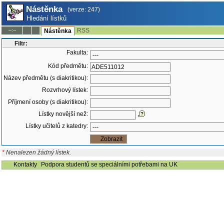
Nástěnka
(verze: 247)
Hledání lístků
RSS
--:--
Nástěnka
Filtr:
Fakulta:
Kód předmětu:
Název předmětu (s diakritikou):
Rozvrhový lístek:
Příjmení osoby (s diakritikou):
Lístky novější než:
Lístky učitelů z katedry:
*
Nenalezen žádný lístek.
Kontakty
Podpora studentů se speciálními potřebami na UK