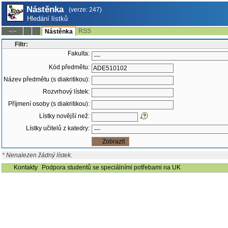
Nástěnka
(verze: 247)
Hledání lístků
RSS
--:--
Nástěnka
Filtr:
Fakulta:
Kód předmětu:
Název předmětu (s diakritikou):
Rozvrhový lístek:
Příjmení osoby (s diakritikou):
Lístky novější než:
Lístky učitelů z katedry:
*
Nenalezen žádný lístek.
Kontakty
Podpora studentů se speciálními potřebami na UK