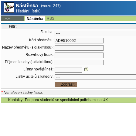
Nástěnka
(verze: 247)
Hledání lístků
RSS
--:--
Nástěnka
Filtr:
Fakulta:
Kód předmětu:
Název předmětu (s diakritikou):
Rozvrhový lístek:
Příjmení osoby (s diakritikou):
Lístky novější než:
Lístky učitelů z katedry:
*
Nenalezen žádný lístek.
Kontakty
Podpora studentů se speciálními potřebami na UK