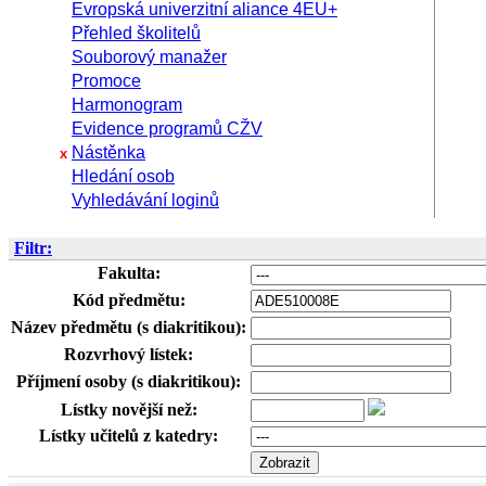
Evropská univerzitní aliance 4EU+
Přehled školitelů
Souborový manažer
Promoce
Harmonogram
Evidence programů CŽV
Nástěnka
x
Hledání osob
Vyhledávání loginů
Filtr:
Fakulta:
Kód předmětu:
Název předmětu (s diakritikou):
Rozvrhový lístek:
Příjmení osoby (s diakritikou):
Lístky novější než:
Lístky učitelů z katedry: