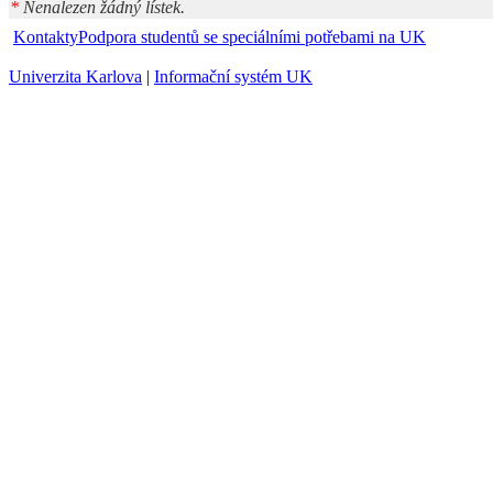
*
Nenalezen žádný lístek.
Kontakty
Podpora studentů se speciálními potřebami na UK
Univerzita Karlova
|
Informační systém UK