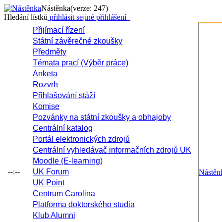
Nástěnka
(verze: 247)
Hledání lístků
přihlásit se
jiné přihlášení
Přijímací řízení
Státní závěrečné zkoušky
Předměty
Témata prací (Výběr práce)
Anketa
Rozvrh
Přihlašování stáží
Komise
Pozvánky na státní zkoušky a obhajoby
Centrální katalog
Portál elektronických zdrojů
Centrální vyhledávač informačních zdrojů UK
Moodle (E-learning)
--:--
UK Forum
Nástěn
UK Point
Centrum Carolina
Platforma doktorského studia
Klub Alumni