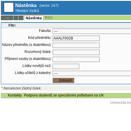
Nástěnka
(verze: 247)
Hledání lístků
RSS
--:--
Nástěnka
Filtr:
Fakulta:
Kód předmětu:
Název předmětu (s diakritikou):
Rozvrhový lístek:
Příjmení osoby (s diakritikou):
Lístky novější než:
Lístky učitelů z katedry:
*
Nenalezen žádný lístek.
Kontakty
Podpora studentů se speciálními potřebami na UK
Univerzita K