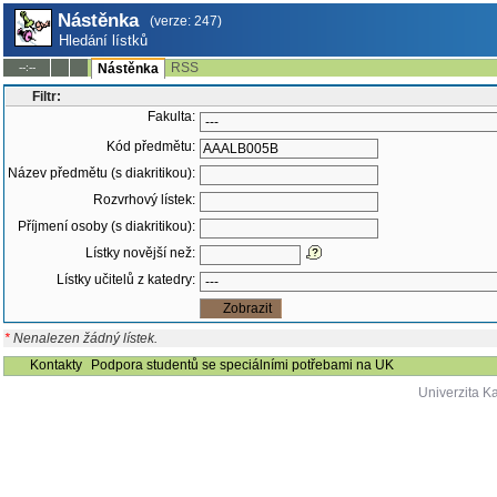
Nástěnka
(verze: 247)
Hledání lístků
RSS
--:--
Nástěnka
Filtr:
Fakulta:
Kód předmětu:
Název předmětu (s diakritikou):
Rozvrhový lístek:
Příjmení osoby (s diakritikou):
Lístky novější než:
Lístky učitelů z katedry:
*
Nenalezen žádný lístek.
Kontakty
Podpora studentů se speciálními potřebami na UK
Univerzita K