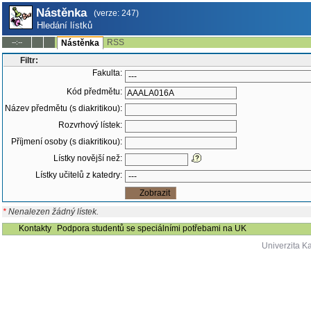
Nástěnka
(verze: 247)
Hledání lístků
RSS
--:--
Nástěnka
Filtr:
Fakulta:
Kód předmětu:
Název předmětu (s diakritikou):
Rozvrhový lístek:
Příjmení osoby (s diakritikou):
Lístky novější než:
Lístky učitelů z katedry:
*
Nenalezen žádný lístek.
Kontakty
Podpora studentů se speciálními potřebami na UK
Univerzita K