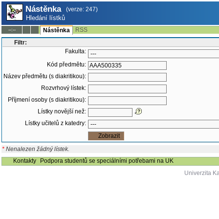
Nástěnka
(verze: 247)
Hledání lístků
RSS
--:--
Nástěnka
Filtr:
Fakulta:
Kód předmětu:
Název předmětu (s diakritikou):
Rozvrhový lístek:
Příjmení osoby (s diakritikou):
Lístky novější než:
Lístky učitelů z katedry:
*
Nenalezen žádný lístek.
Kontakty
Podpora studentů se speciálními potřebami na UK
Univerzita K