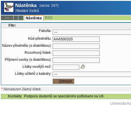
Nástěnka
(verze: 247)
Hledání lístků
RSS
--:--
Nástěnka
Filtr:
Fakulta:
Kód předmětu:
Název předmětu (s diakritikou):
Rozvrhový lístek:
Příjmení osoby (s diakritikou):
Lístky novější než:
Lístky učitelů z katedry:
*
Nenalezen žádný lístek.
Kontakty
Podpora studentů se speciálními potřebami na UK
Univerzita K