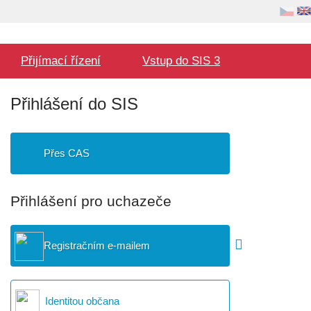
Volba
Uživatel
jazyka
Hlavní
Přijímací řízení
Vstup do SIS 3
menu
Přihlášení do SIS
Přes CAS
Přihlášení pro uchazeče
Registračním e-mailem
Identitou občana