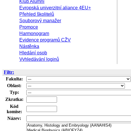
Klub Alumni
Evropská univerzitní aliance 4EU+
Přehled školitelů
Souborový manažer
Promoce
Harmonogram
Evidence programů CŽV
Nástěnka
Hledání osob
Vyhledávání loginů
Filtr:
Fakulta:
Oblast:
Typ:
Zkratka:
Kód
komise:
Název: