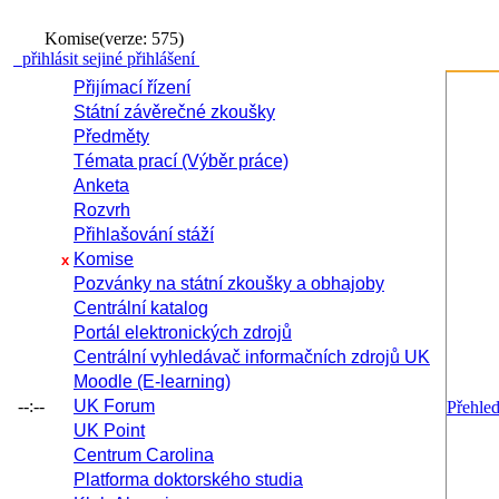
Komise
(verze: 575)
přihlásit se
jiné přihlášení
Přijímací řízení
Státní závěrečné zkoušky
Předměty
Témata prací (Výběr práce)
Anketa
Rozvrh
Přihlašování stáží
Komise
x
Pozvánky na státní zkoušky a obhajoby
Centrální katalog
Portál elektronických zdrojů
Centrální vyhledávač informačních zdrojů UK
Moodle (E-learning)
--:--
UK Forum
Přehle
UK Point
Centrum Carolina
Platforma doktorského studia