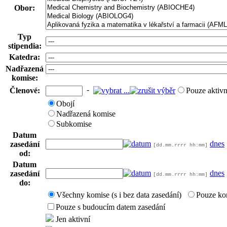
Obor:
Typ
stipendia:
Katedra:
Nadřazená
komise:
-
Členové:
Pouze aktivn
Obojí
Nadřazená komise
Subkomise
Datum
dnes
zasedání
[dd.mm.rrrr hh:mm]
od:
Datum
dnes
zasedání
[dd.mm.rrrr hh:mm]
do:
Všechny komise (s i bez data zasedání)
Pouze ko
Pouze s budoucím datem zasedání
Jen aktivní