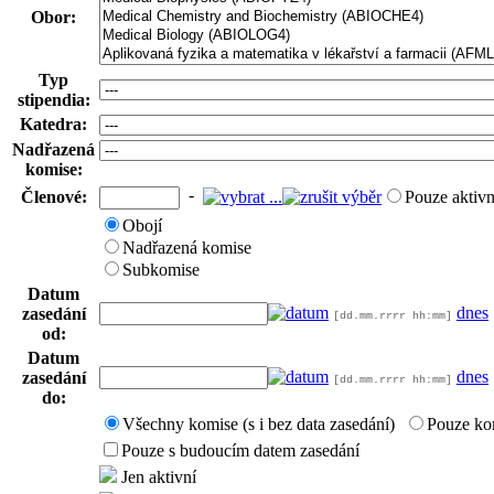
Obor:
Typ
stipendia:
Katedra:
Nadřazená
komise:
-
Členové:
Pouze aktivn
Obojí
Nadřazená komise
Subkomise
Datum
dnes
zasedání
[dd.mm.rrrr hh:mm]
od:
Datum
dnes
zasedání
[dd.mm.rrrr hh:mm]
do:
Všechny komise (s i bez data zasedání)
Pouze ko
Pouze s budoucím datem zasedání
Jen aktivní