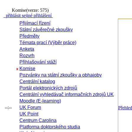
Komise
(verze: 575)
přihlásit se
jiné přihlášení
Přijímací řízení
Státní závěrečné zkoušky
Předměty
Témata prací (Výběr práce)
Anketa
Rozvrh
Přihlašování stáží
Komise
x
Pozvánky na státní zkoušky a obhajoby
Centrální katalog
Portál elektronických zdrojů
Centrální vyhledávač informačních zdrojů UK
Moodle (E-learning)
--:--
UK Forum
Přehle
UK Point
Centrum Carolina
Platforma doktorského studia