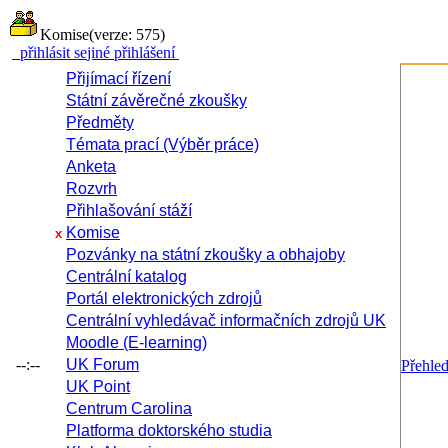
Komise
(verze: 575)
přihlásit se
jiné přihlášení
Přijímací řízení
Státní závěrečné zkoušky
Předměty
Témata prací (Výběr práce)
Anketa
Rozvrh
Přihlašování stáží
Komise
x
Pozvánky na státní zkoušky a obhajoby
Centrální katalog
Portál elektronických zdrojů
Centrální vyhledávač informačních zdrojů UK
Moodle (E-learning)
--:--
UK Forum
Přehle
UK Point
Centrum Carolina
Platforma doktorského studia