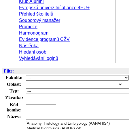
Klub Alumni
Evropská univerzitní aliance 4EU+
Přehled školitelů
Souborový manažer
Promoce
Harmonogram
Evidence programů CŽV
Nástěnka
Hledání osob
Vyhledávání loginů
Filtr:
Fakulta:
Oblast:
Typ:
Zkratka:
Kód
komise:
Název: