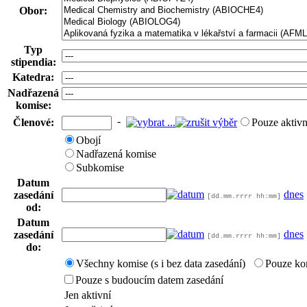
Obor:
Typ
stipendia:
Katedra:
Nadřazená
komise:
-
Členové:
Pouze aktivn
Obojí
Nadřazená komise
Subkomise
Datum
dnes
zasedání
[dd.mm.rrrr hh:mm]
od:
Datum
dnes
zasedání
[dd.mm.rrrr hh:mm]
do:
Všechny komise (s i bez data zasedání)
Pouze ko
Pouze s budoucím datem zasedání
Jen aktivní