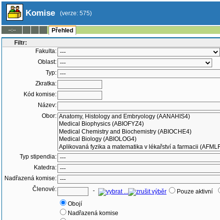
Komise
(verze: 575)
--:--
Přehled
Filtr:
Fakulta:
Oblast:
Typ:
Zkratka:
Kód komise:
Název:
Obor:
Typ stipendia:
Katedra:
Nadřazená komise:
Členové:
-
Pouze aktivní
Obojí
Nadřazená komise