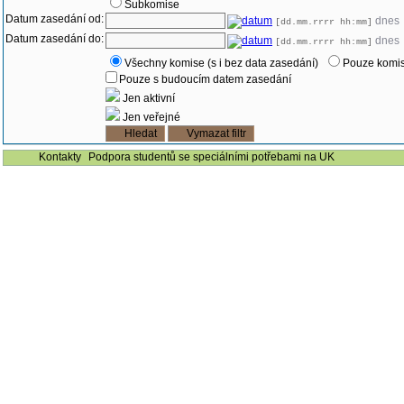
Subkomise
Datum zasedání od:
dnes
[dd.mm.rrrr hh:mm]
Datum zasedání do:
dnes
[dd.mm.rrrr hh:mm]
Všechny komise (s i bez data zasedání)
Pouze komis
Pouze s budoucím datem zasedání
Jen aktivní
Jen veřejné
Kontakty
Podpora studentů se speciálními potřebami na UK