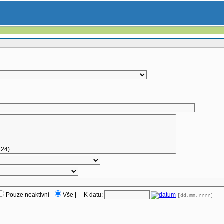
Pouze neaktivní
Vše
|
K datu:
[dd.mm.rrrr]