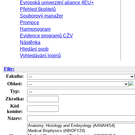
Evropská univerzitní aliance 4EU+
Přehled školitelů
Souborový manažer
Promoce
Harmonogram
Evidence programů CŽV
Nástěnka
Hledání osob
Vyhledávání loginů
Filtr:
Fakulta:
Oblast:
Typ:
Zkratka:
Kód
komise:
Název: