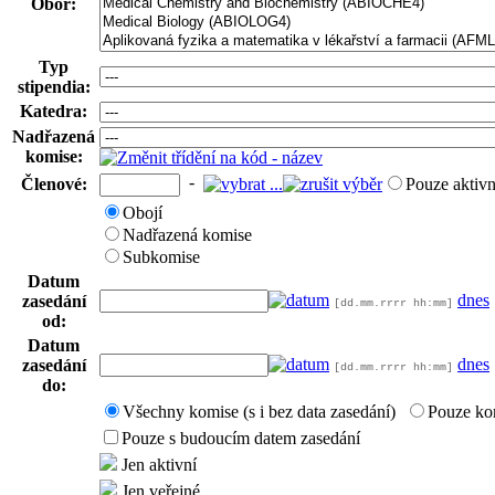
Obor:
Typ
stipendia:
Katedra:
Nadřazená
komise:
-
Členové:
Pouze aktivn
Obojí
Nadřazená komise
Subkomise
Datum
dnes
zasedání
[dd.mm.rrrr hh:mm]
od:
Datum
dnes
zasedání
[dd.mm.rrrr hh:mm]
do:
Všechny komise (s i bez data zasedání)
Pouze ko
Pouze s budoucím datem zasedání
Jen aktivní
Jen veřejné