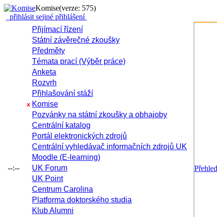
Komise
(verze: 575)
přihlásit se
jiné přihlášení
Přijímací řízení
Státní závěrečné zkoušky
Předměty
Témata prací (Výběr práce)
Anketa
Rozvrh
Přihlašování stáží
Komise
x
Pozvánky na státní zkoušky a obhajoby
Centrální katalog
Portál elektronických zdrojů
Centrální vyhledávač informačních zdrojů UK
Moodle (E-learning)
--:--
UK Forum
Přehle
UK Point
Centrum Carolina
Platforma doktorského studia
Klub Alumni