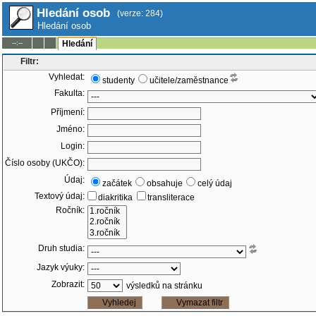
Hledání osob
(verze: 284)
Hledání osob
--:--
Hledání
Filtr:
Vyhledat:
studenty
učitele/zaměstnance
Fakulta:
Příjmení:
Jméno:
Login:
Číslo osoby (UKČO):
Údaj:
začátek
obsahuje
celý údaj
Textový údaj:
diakritika
transliterace
Ročník:
Druh studia:
Jazyk výuky:
Zobrazit:
výsledků na stránku