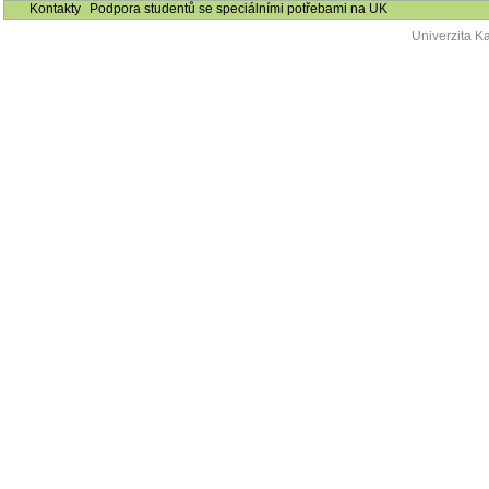
Kontakty
Podpora studentů se speciálními potřebami na UK
Univerzita K