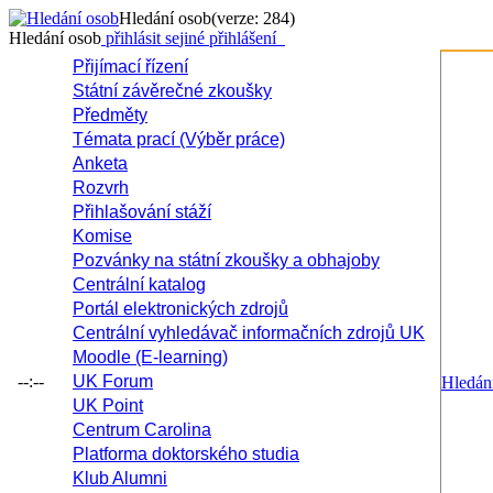
Hledání osob
(verze: 284)
Hledání osob
přihlásit se
jiné přihlášení
Přijímací řízení
Státní závěrečné zkoušky
Předměty
Témata prací (Výběr práce)
Anketa
Rozvrh
Přihlašování stáží
Komise
Pozvánky na státní zkoušky a obhajoby
Centrální katalog
Portál elektronických zdrojů
Centrální vyhledávač informačních zdrojů UK
Moodle (E-learning)
--:--
UK Forum
Hledán
UK Point
Centrum Carolina
Platforma doktorského studia
Klub Alumni