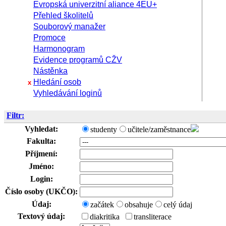
Evropská univerzitní aliance 4EU+
Přehled školitelů
Souborový manažer
Promoce
Harmonogram
Evidence programů CŽV
Nástěnka
Hledání osob
x
Vyhledávání loginů
Filtr:
Vyhledat:
studenty
učitele/zaměstnance
Fakulta:
Příjmení:
Jméno:
Login:
Číslo osoby (UKČO):
Údaj:
začátek
obsahuje
celý údaj
Textový údaj:
diakritika
transliterace