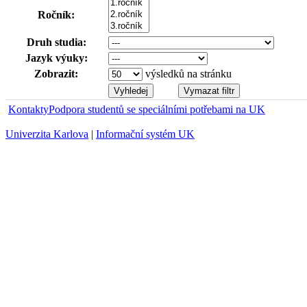
Ročník:
Druh studia:
Jazyk výuky:
Zobrazit:
výsledků na stránku
Kontakty
Podpora studentů se speciálními potřebami na UK
Univerzita Karlova
|
Informační systém UK