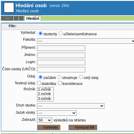
Hledání osob
(verze: 284)
Hledání osob
--:--
Hledání
Filtr:
Vyhledat:
studenty
učitele/zaměstnance
Fakulta:
Příjmení:
Jméno:
Login:
Číslo osoby (UKČO):
Údaj:
začátek
obsahuje
celý údaj
Textový údaj:
diakritika
transliterace
Ročník:
Druh studia:
Jazyk výuky:
Zobrazit:
výsledků na stránku