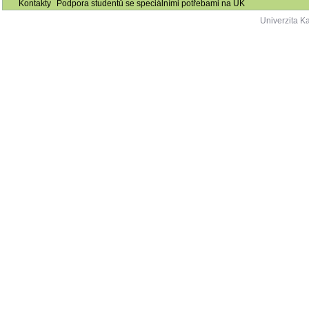
Kontakty
Podpora studentů se speciálními potřebami na UK
Univerzita K