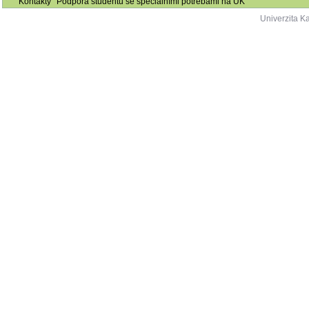
Kontakty
Podpora studentů se speciálními potřebami na UK
Univerzita K