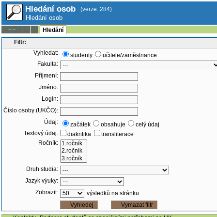
Hledání osob
(verze: 284)
Hledání osob
--:--
Hledání
Filtr:
Vyhledat:
studenty
učitele/zaměstnance
Fakulta:
Příjmení:
Jméno:
Login:
Číslo osoby (UKČO):
Údaj:
začátek
obsahuje
celý údaj
Textový údaj:
diakritika
transliterace
Ročník:
Druh studia:
Jazyk výuky:
Zobrazit:
výsledků na stránku