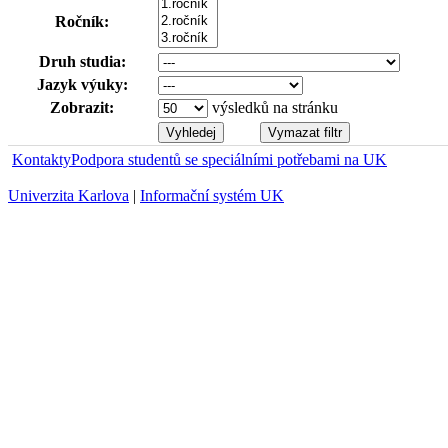
Ročník:
Druh studia:
Jazyk výuky:
Zobrazit:
výsledků na stránku
Kontakty
Podpora studentů se speciálními potřebami na UK
Univerzita Karlova
|
Informační systém UK