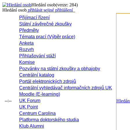
Hledání osob
(verze: 284)
Hledání osob
přihlásit se
jiné přihlášení
Přijímací řízení
Státní závěrečné zkoušky
Předměty
Témata prací (Výběr práce)
Anketa
Rozvrh
Přihlašování stáží
Komise
Pozvánky na státní zkoušky a obhajoby
Centrální katalog
Portál elektronických zdrojů
Centrální vyhledávač informačních zdrojů UK
Moodle (E-learning)
--:--
UK Forum
Hledán
UK Point
Centrum Carolina
Platforma doktorského studia
Klub Alumni