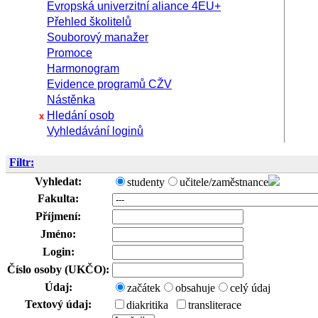
Evropská univerzitní aliance 4EU+
Přehled školitelů
Souborový manažer
Promoce
Harmonogram
Evidence programů CŽV
Nástěnka
Hledání osob
x
Vyhledávání loginů
Filtr:
Vyhledat:
studenty
učitele/zaměstnance
Fakulta:
Příjmení:
Jméno:
Login:
Číslo osoby (UKČO):
Údaj:
začátek
obsahuje
celý údaj
Textový údaj:
diakritika
transliterace