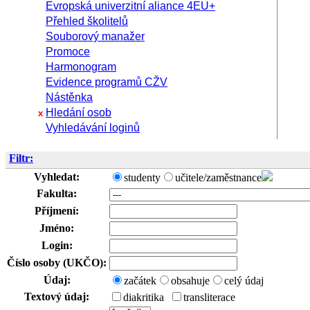
Evropská univerzitní aliance 4EU+
Přehled školitelů
Souborový manažer
Promoce
Harmonogram
Evidence programů CŽV
Nástěnka
Hledání osob
x
Vyhledávání loginů
Filtr:
Vyhledat:
studenty
učitele/zaměstnance
Fakulta:
Příjmení:
Jméno:
Login:
Číslo osoby (UKČO):
Údaj:
začátek
obsahuje
celý údaj
Textový údaj:
diakritika
transliterace