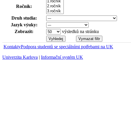
Ročník:
Druh studia:
Jazyk výuky:
Zobrazit:
výsledků na stránku
Kontakty
Podpora studentů se speciálními potřebami na UK
Univerzita Karlova
|
Informační systém UK