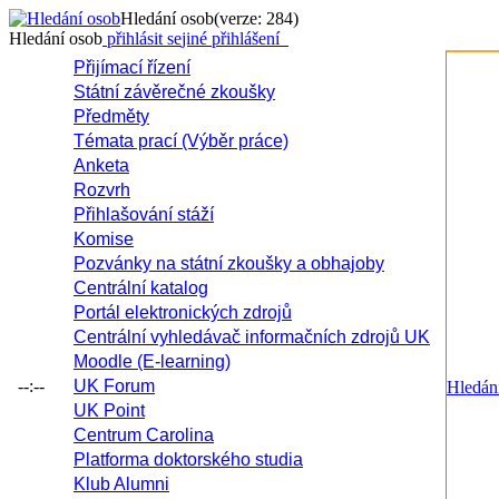
Hledání osob
(verze: 284)
Hledání osob
přihlásit se
jiné přihlášení
Přijímací řízení
Státní závěrečné zkoušky
Předměty
Témata prací (Výběr práce)
Anketa
Rozvrh
Přihlašování stáží
Komise
Pozvánky na státní zkoušky a obhajoby
Centrální katalog
Portál elektronických zdrojů
Centrální vyhledávač informačních zdrojů UK
Moodle (E-learning)
--:--
UK Forum
Hledán
UK Point
Centrum Carolina
Platforma doktorského studia
Klub Alumni