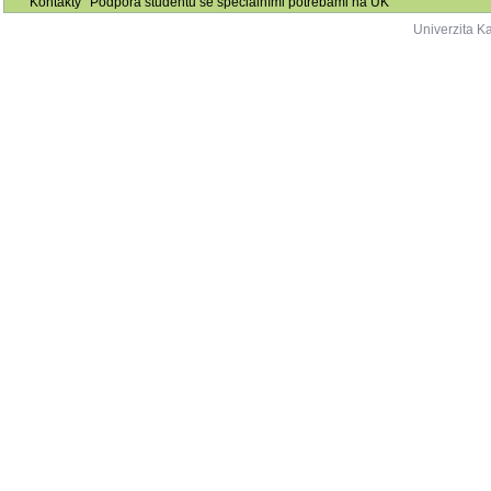
Kontakty
Podpora studentů se speciálními potřebami na UK
Univerzita K