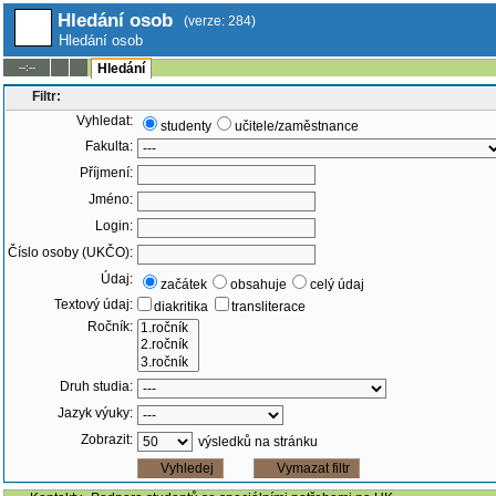
Hledání osob
(verze: 284)
Hledání osob
--:--
Hledání
Filtr:
Vyhledat:
studenty
učitele/zaměstnance
Fakulta:
Příjmení:
Jméno:
Login:
Číslo osoby (UKČO):
Údaj:
začátek
obsahuje
celý údaj
Textový údaj:
diakritika
transliterace
Ročník:
Druh studia:
Jazyk výuky:
Zobrazit:
výsledků na stránku