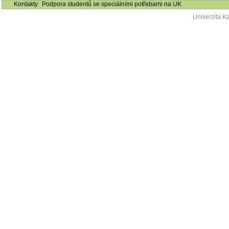
Kontakty
Podpora studentů se speciálními potřebami na UK
Univerzita K