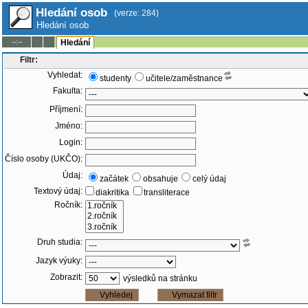
Hledání osob
(verze: 284)
Hledání osob
--:--
Hledání
Filtr:
Vyhledat:
studenty
učitele/zaměstnance
Fakulta:
Příjmení:
Jméno:
Login:
Číslo osoby (UKČO):
Údaj:
začátek
obsahuje
celý údaj
Textový údaj:
diakritika
transliterace
Ročník:
Druh studia:
Jazyk výuky:
Zobrazit:
výsledků na stránku