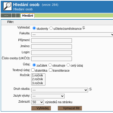
Hledání osob
(verze: 284)
Hledání osob
--:--
Hledání
Filtr:
Vyhledat:
studenty
učitele/zaměstnance
Fakulta:
Příjmení:
Jméno:
Login:
Číslo osoby (UKČO):
Údaj:
začátek
obsahuje
celý údaj
Textový údaj:
diakritika
transliterace
Ročník:
Druh studia:
Jazyk výuky:
Zobrazit:
výsledků na stránku