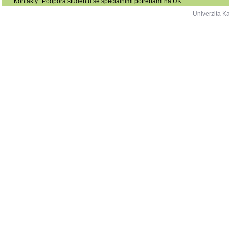
Kontakty
Podpora studentů se speciálními potřebami na UK
Univerzita K