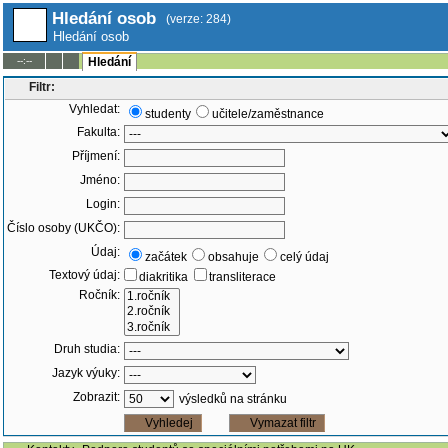
Hledání osob
(verze: 284)
Hledání osob
--:--
Hledání
Filtr:
Vyhledat:
studenty
učitele/zaměstnance
Fakulta:
Příjmení:
Jméno:
Login:
Číslo osoby (UKČO):
Údaj:
začátek
obsahuje
celý údaj
Textový údaj:
diakritika
transliterace
Ročník:
Druh studia:
Jazyk výuky:
Zobrazit:
výsledků na stránku