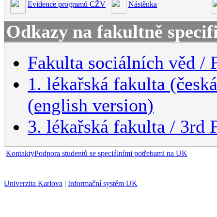
Evidence programů CŽV
Nástěnka
Odkazy na fakultně specif
Fakulta sociálních věd / 
1. lékařská fakulta (česk
(english version)
3. lékařská fakulta / 3rd
Kontakty
Podpora studentů se speciálními potřebami na UK
Univerzita Karlova
|
Informační systém UK