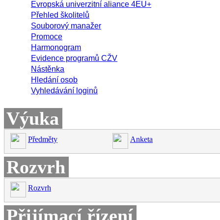
Evropská univerzitní aliance 4EU+
Přehled školitelů
Souborový manažer
Promoce
Harmonogram
Evidence programů CŽV
Nástěnka
Hledání osob
Vyhledávání loginů
Výuka
Předměty
Anketa
Rozvrh
Rozvrh
Přijímací řízení