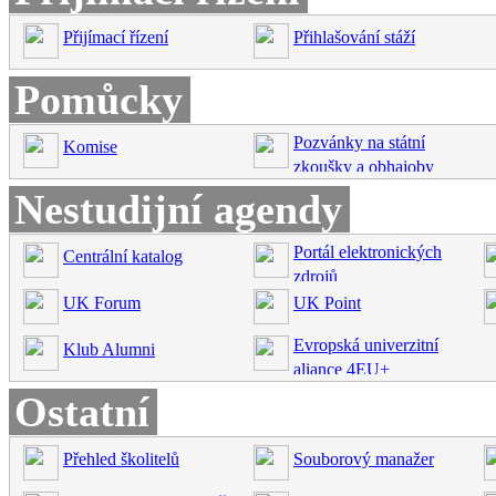
Přijímací řízení
Přihlašování stáží
Pomůcky
Pozvánky na státní
Komise
zkoušky a obhajoby
Nestudijní agendy
Portál elektronických
Centrální katalog
zdrojů
UK Forum
UK Point
Evropská univerzitní
Klub Alumni
aliance 4EU+
Ostatní
Přehled školitelů
Souborový manažer