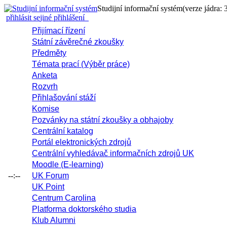
Studijní informační systém
(verze jádra: 
přihlásit se
jiné přihlášení
Přijímací řízení
Státní závěrečné zkoušky
Předměty
Témata prací (Výběr práce)
Anketa
Rozvrh
Přihlašování stáží
Komise
Pozvánky na státní zkoušky a obhajoby
Centrální katalog
Portál elektronických zdrojů
Centrální vyhledávač informačních zdrojů UK
Moodle (E-learning)
--:--
UK Forum
UK Point
Centrum Carolina
Platforma doktorského studia
Klub Alumni