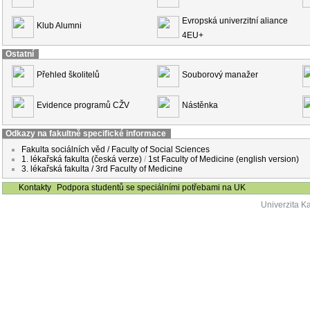
Evropská univerzitní aliance
Klub Alumni
4EU+
Ostatní
Přehled školitelů
Souborový manažer
Evidence programů CŽV
Nástěnka
Odkazy na fakultně specifické informace
Fakulta sociálních věd / Faculty of Social Sciences
1. lékařská fakulta (česká verze)
/
1st Faculty of Medicine (english version)
3. lékařská fakulta / 3rd Faculty of Medicine
Kontakty
Podpora studentů se speciálními potřebami na UK
Univerzita K