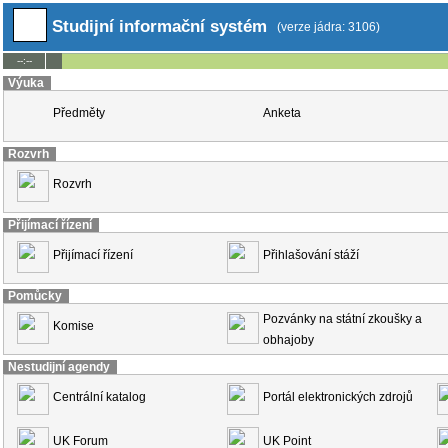
Studijní informační systém
(verze jádra: 3106)
--:--
Výuka
Předměty
Anketa
Rozvrh
Rozvrh
Přijímací řízení
Přijímací řízení
Přihlašování stáží
Pomůcky
Pozvánky na státní zkoušky a
Komise
obhajoby
Nestudijní agendy
Centrální katalog
Portál elektronických zdrojů
UK Forum
UK Point