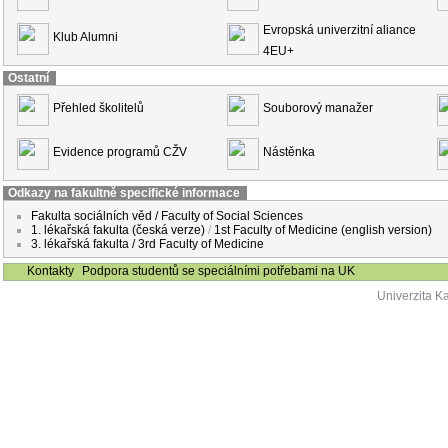
Evropská univerzitní aliance
Klub Alumni
4EU+
Ostatní
Přehled školitelů
Souborový manažer
Evidence programů CŽV
Nástěnka
Odkazy na fakultně specifické informace
Fakulta sociálních věd / Faculty of Social Sciences
1. lékařská fakulta (česká verze)
/
1st Faculty of Medicine (english version)
3. lékařská fakulta / 3rd Faculty of Medicine
Kontakty
Podpora studentů se speciálními potřebami na UK
Univerzita K